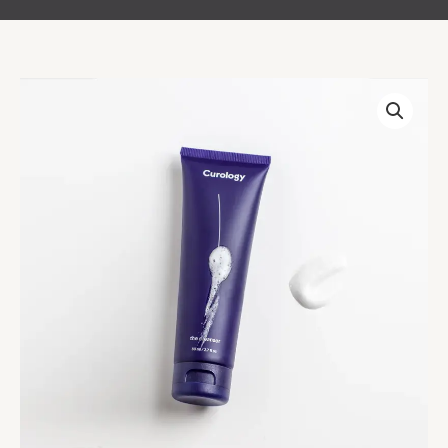
Organic
Face
Scrub
cantidad