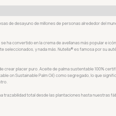
 mesas de desayuno de millones de personas alrededor del m
a® se ha convertido en la crema de avellanas más popular e icó
te seleccionados, y nada más. Nutella® es famosa por su auté
e crear placer puro. Aceite de palma sustentable 100% certifi
able on Sustainable Palm Oil) como segregado, lo que signifi
stro.
na trazabilidad total desde las plantaciones hasta nuestras fáb