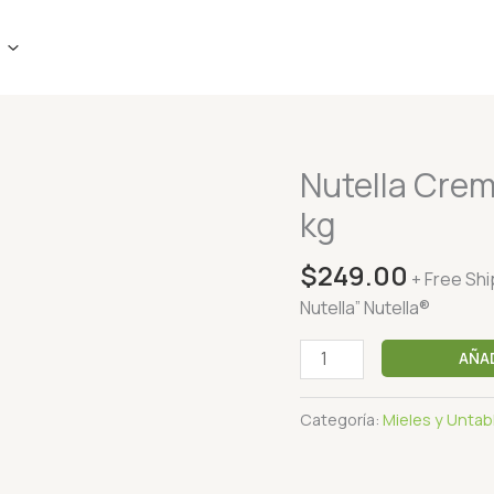
Nutella Crem
Nutella
Crema
kg
de
Avellanas
$
249.00
+ Free Sh
con
Nutella” Nutella®
Cacao
1
AÑA
kg
cantidad
Categoría:
Mieles y Untab