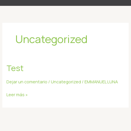
Uncategorized
Test
Test
Dejar un comentario
/
Uncategorized
/
EMMANUEL LUNA
Leer más »